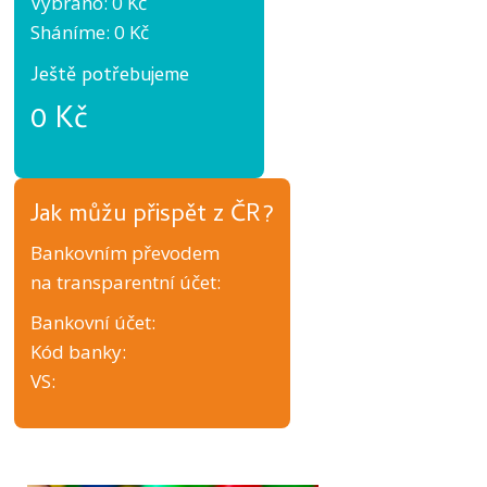
Vybráno: 0 Kč
Sháníme: 0 Kč
Ještě potřebujeme
0 Kč
Jak můžu přispět z ČR?
Bankovním převodem
na transparentní účet:
Bankovní účet:
Kód banky:
VS: