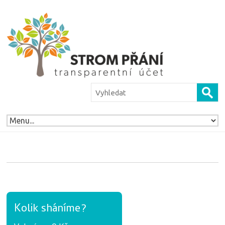
Kolik sháníme?