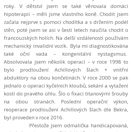
roky. V dětství jsem se také věnovala domácí
hipoterapii – měli jsme vlastního koně. Chodit jsem
začala nejprve s pomocí chodítka a s držením podél
stěn, poté jsem se asi v šesti letech naučila chodit o
francouzských holích. Na delší vzdálenosti používám
mechanický invalidní vozík. Byla mi diagnostikována
také oční vada – kongenitální nystagsmus.
Absolvovala jsem několik operací – v roce 1998 to
bylo prodloužení Achillových šlach + vnitřní
abduktory na obou končetinách. V roce 2000 se pak
jednalo o operaci kyčelních kloubů, sekání a vytažení
kostí do pravého úhlu. Šlo o fixaci titanovými šrouby
na obou stranách. Poslední operační výkon,
reoperace prodloužení Achillových šlach dle Bekra,
byl proveden v roce 2016.
Přestože jsem odmalička handicapovaná,