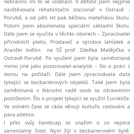
nebránilo mi to ve vzdělání. V dětství jsem nejprve
navštěvovala rehabilitační stacionář v Ostravě -
Porubě, a od pěti let pak běžnou mateřskou školu.
Potom jsem absolvovala speciální základní školu.
Dále jsem se vyučila v těchto oborech – Zpracovatel
přírodních pletiv, Prodavač a výrobce lahůdek a
Aranžér květin na SŠ prof. Zdeňka Matějíčka v
Ostravě-Porubě. Po vyučení jsem byla zaměstnaná
mimo jiné jako pozorovatel-analytik – šlo o práci z
domu na počítači. Dále jsem zpracovávala data
týkající se bezbariérových objektů. Také jsem byla
zaměstnaná v Národní radě osob se zdravotním
postižením. Šlo o projekt týkající se využití Euroklíče.
Ve volném čase se ráda věnuji kultuře, cestování a
para atletice.
I přes svůj handicap se snažím o co nejvíce
samostatný život. Nyní žiji v bezbarierovém bytě.