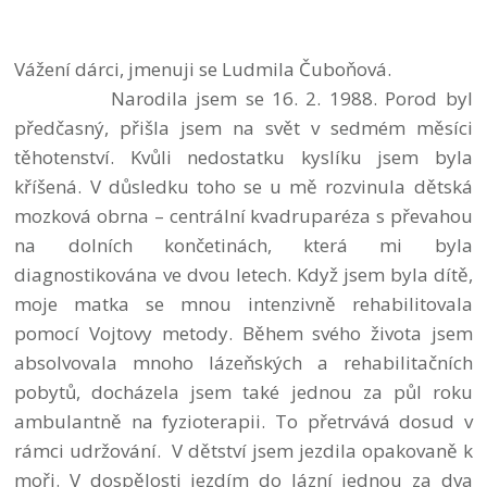
Vážení dárci, jmenuji se Ludmila Čuboňová.
Narodila jsem se 16. 2. 1988. Porod byl
předčasný, přišla jsem na svět v sedmém měsíci
těhotenství. Kvůli nedostatku kyslíku jsem byla
kříšená. V důsledku toho se u mě rozvinula dětská
mozková obrna – centrální kvadruparéza s převahou
na dolních končetinách, která mi byla
diagnostikována ve dvou letech. Když jsem byla dítě,
moje matka se mnou intenzivně rehabilitovala
pomocí Vojtovy metody. Během svého života jsem
absolvovala mnoho lázeňských a rehabilitačních
pobytů, docházela jsem také jednou za půl roku
ambulantně na fyzioterapii. To přetrvává dosud v
rámci udržování. V dětství jsem jezdila opakovaně k
moři. V dospělosti jezdím do lázní jednou za dva