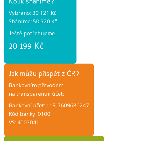
Kolik sháníme?
Vybráno: 30 121 Kč
Sháníme: 50 320 Kč
Ještě potřebujeme
20 199 Kč
Jak můžu přispět z ČR?
Bankovním převodem
na transparentní účet:
Bankovní účet: 115-7609680247
Kód banky: 0100
VS: 4003041