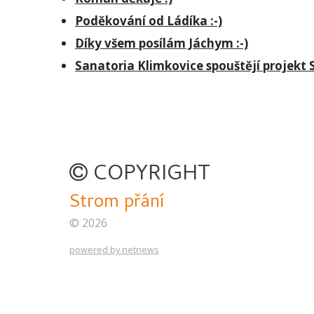
Poděkování od Ládíka :-)
Díky všem posílám Jáchym :-)
Sanatoria Klimkovice spouštějí projekt 
COPYRIGHT
Strom přání
© 2026
powered by netnews